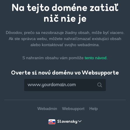
Na tejto
doméne zatiaľ
nič nie je
Dôvodov, prečo sa nezobrazuje žiadny obsah, môže byť
viacero.
Ak ste správca webu, môžete nahrať/zmazať
existujúci obsah
alebo kontaktovať svojho webadmina.
S nahraním obsahu vám pomôže
tento návod.
Overte si novú doménu vo Websupporte
Webadmin
Websupport
Help
Slovensky